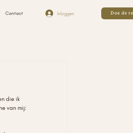
Inloggen
Contact
Doe de t
n die ik 
e van mij: 