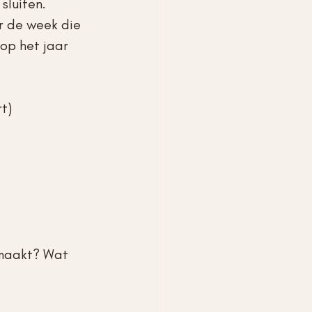
sluiten. 
ar de week die 
op het jaar 
t) 
emaakt? Wat 