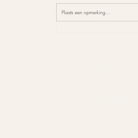
Plaats een opmerking...
Emotionele verwaarlozing
gaat vaak over wat er niet
was
Contact
Driebergen, Nederlan
www.volgjelijf.nl
info@volgjelijf.nl
​06 19190099