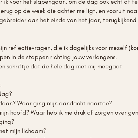
r ik voor het slapengaan, om de dag ook echt af te 
k terug op de week die achter me ligt, en vooruit na
gebreider aan het einde van het jaar, terugkijkend 
jn reflectievragen, die ik dagelijks voor mezelf (kor
pen in de stappen richting jouw verlangens. 
 een schriftje dat de hele dag met mij meegaat.
: 
 dag?
daan? Waar ging mijn aandacht naartoe?
 mijn hoofd? Waar heb ik me druk of zorgen over g
ging?
met mijn lichaam?