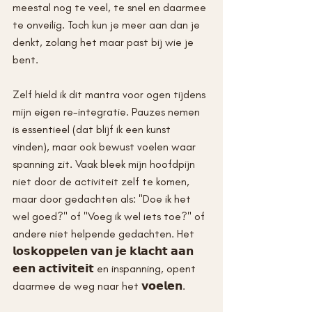
meestal nog te veel, te snel en daarmee 
te onveilig. Toch kun je meer aan dan je 
denkt, zolang het maar past bij wie je 
bent.
Zelf hield ik dit mantra voor ogen tijdens 
mijn eigen re-integratie. Pauzes nemen 
is essentieel (dat blijf ik een kunst 
vinden), maar ook bewust voelen waar 
spanning zit. Vaak bleek mijn hoofdpijn 
niet door de activiteit zelf te komen, 
maar door gedachten als: "Doe ik het 
wel goed?" of "Voeg ik wel iets toe?" of 
andere niet helpende gedachten. Het 
𝗹𝗼𝘀𝗸𝗼𝗽𝗽𝗲𝗹𝗲𝗻 𝘃𝗮𝗻 𝗷𝗲 𝗸𝗹𝗮𝗰𝗵𝘁 𝗮𝗮𝗻 
𝗲𝗲𝗻 𝗮𝗰𝘁𝗶𝘃𝗶𝘁𝗲𝗶𝘁 en inspanning, opent 
daarmee de weg naar het 𝘃𝗼𝗲𝗹𝗲𝗻.