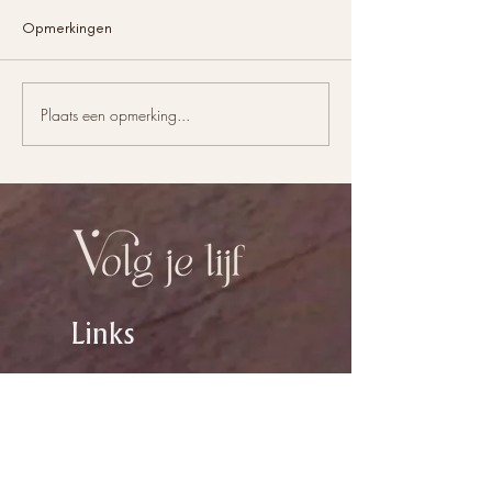
Opmerkingen
PRT en EAET
Plaats een opmerking...
Van hoop naar
verwachting
Links
Bundel Volg je lijf
Auteursblog
Gedichten