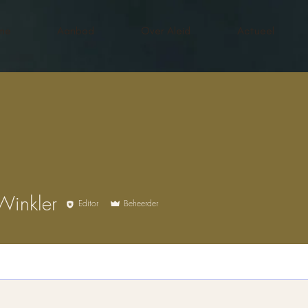
me
Aanbod
Over Aleid
Actueel
Winkler
Editor
Beheerder