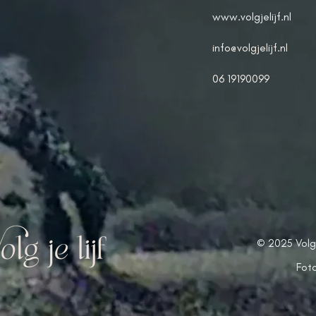
www.volgjelijf.nl
info@volgjelijf.nl
​06 19190099
© 2025 Volg j
Foto