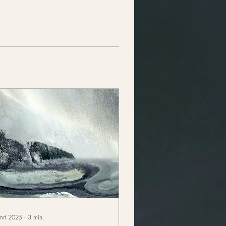
mrt 2025
∙
3
min.