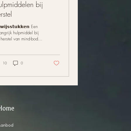
lpmiddelen bij
rstel
𝘄𝗶𝗷𝘀𝘀𝘁𝘂𝗸𝗸𝗲𝗻 Een
angrijk hulpmiddel bij
 herstel van mind-body
chten is het verzamelen
 bewijsstukken voor...
10
0
Home
Aanbod