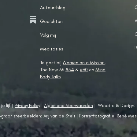
O
Auteursblog
A
Gedichten
Volg mij
R
Meditaties
Te gast bij
Women on a Mission
,
The New Mi
#54
&
#60
en
Mind
Body Talks
e lijf |
Privacy Policy
|
Algemene Voorwaarden
| Website & Design:
graaf sfeerbeelden: Arij van de Stelt | Portretfotografie: René Me