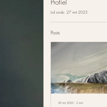
Profiel
Lid sinds: 27 mrt 2025
Posts
30 mrt 2025
∙
2
min.