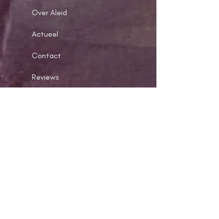
Over Aleid
Actueel
Contact
Reviews
Contact
Driebergen, Nederland
www.volgjelijf.nl
info@volgjelijf.nl
​06
19190099