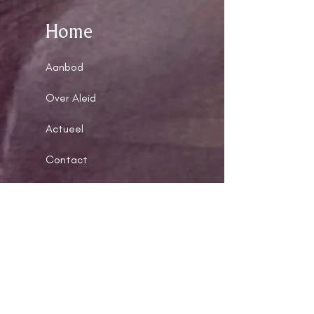
Home
Aanbod
Over Aleid
Actueel
Contact
Reviews
Contact
Driebergen, Nederland
www.volgjelijf.nl